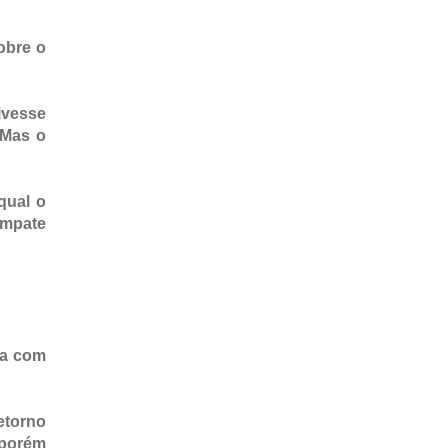
obre o
ivesse
 Mas o
 qual o
 empate
sa com
etorno
porém