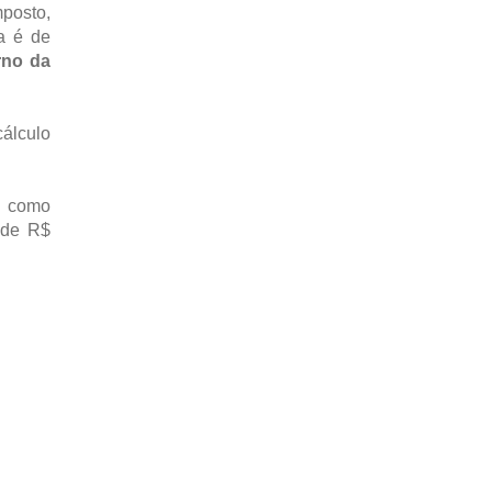
posto,
ia é de
rno da
cálculo
e como
 de R$