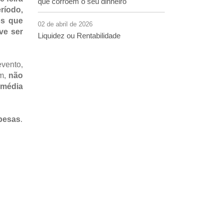
que corroem o seu dinheiro
ríodo,
s que
02 de abril de 2026
ve ser
Liquidez ou Rentabilidade
evento,
ém,
não
 média
spesas
.