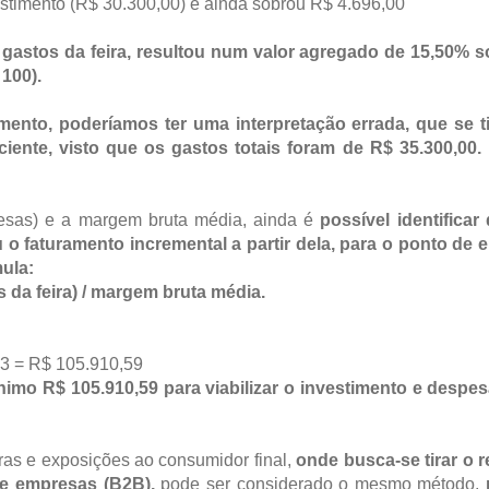
nvestimento (R$ 30.300,00) e ainda sobrou R$ 4.696,00
gastos da feira, resultou num valor agregado de 15,50% s
 100).
ento, poderíamos ter uma interpretação errada, que se t
ciente, visto que os gastos totais foram de R$ 35.300,00.
pesas) e a margem bruta média, ainda é
possível identificar
u o faturamento incremental a partir dela, para o ponto de
mula:
s da feira) / margem bruta média.
33 = R$ 105.910,59
nimo R$ 105.910,59 para viabilizar o investimento e despe
iras e exposições ao consumidor final,
onde busca-se tirar o r
tre empresas (B2B),
pode ser considerado o mesmo método,