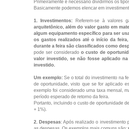
Primeiramente é necessário dividirmos os tip
Basicamente podemos elencar em investiment
1. Investimentos:
Referem-se à valores g
arquitetônico, além do valor gasto em mate
algum equipamento específico para ser usad
os gastos realizados até o início da feir
durante a feira são classificados como des
pode ser considerado
o custo de oportunid
valor investido, se não fosse aplicado na
investido.
Um exemplo:
Se o total do investimento na f
de oportunidade, visto que se for aplicado 
exemplo foi considerado uma taxa mensal, mas
período esperado de retorno da feira.
Portanto, incluindo o custo de oportunidade d
+ 1%).
2. Despesas
: Após realizado o investimento
as despesas. Os exemplos mais comuns são: