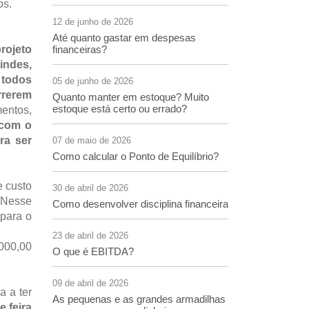
os.
12 de junho de 2026
Até quanto gastar em despesas
rojeto
financeiras?
indes,
o
todos
05 de junho de 2026
rrerem
Quanto manter em estoque? Muito
estoque está certo ou errado?
mentos,
 com o
ra ser
07 de maio de 2026
Como calcular o Ponto de Equilíbrio?
e custo
30 de abril de 2026
. Nesse
Como desenvolver disciplina financeira
 para o
23 de abril de 2026
.000,00
O que é EBITDA?
09 de abril de 2026
a a ter
As pequenas e as grandes armadilhas
e feira