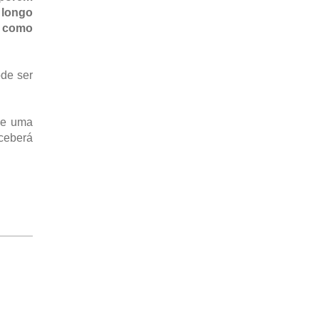
 longo
m como
ode ser
 de uma
eceberá