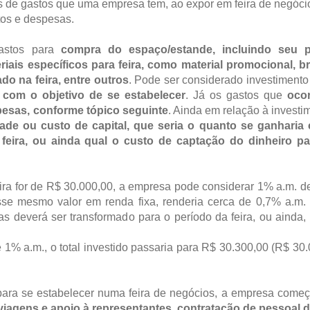
os de gastos que uma empresa tem, ao expor em feira de negóci
os e despesas.
astos para
compra do espaço/estande, incluindo seu p
riais específicos para feira, como material promocional, br
o na feira, entre outros
. Pode ser considerado investiment
a, com o objetivo de se estabelecer
. Já os gastos que
oco
pesas, conforme tópico seguinte
. Ainda em relação à investi
ade ou custo de capital, que seria o quanto se ganharia
 feira, ou ainda qual o custo de captação do dinheiro pa
eira for de R$ 30.000,00, a empresa pode considerar 1% a.m. d
esse mesmo valor em renda fixa, renderia cerca de 0,7% a.m
 deverá ser transformado para o período da feira, ou ainda,
e 1% a.m., o total investido passaria para R$ 30.300,00 (R$ 30
 para se estabelecer numa feira de negócios, a empresa começ
viagens e apoio à representantes, contratação de pessoal d