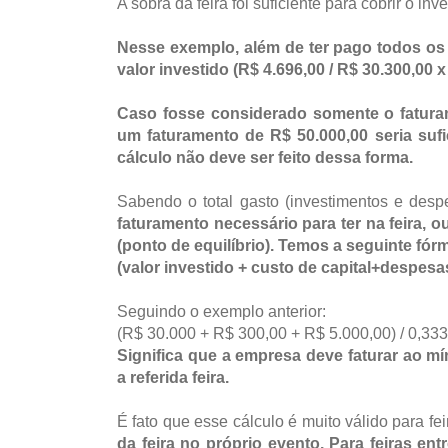
A sobra da feira foi suficiente para cobrir o i
Nesse exemplo, além de ter pago todos os 
valor investido (R$ 4.696,00 / R$ 30.300,00 x
Caso fosse considerado somente o faturam
um faturamento de R$ 50.000,00 seria sufi
cálculo não deve ser feito dessa forma.
Sabendo o total gasto (investimentos e des
faturamento necessário para ter na feira, o
(ponto de equilíbrio). Temos a seguinte fór
(valor investido + custo de capital+despesa
Seguindo o exemplo anterior:
(R$ 30.000 + R$ 300,00 + R$ 5.000,00) / 0,33
Significa que a empresa deve faturar ao mí
a referida feira.
É fato que esse cálculo é muito válido para fe
da feira no próprio evento. Para feiras en